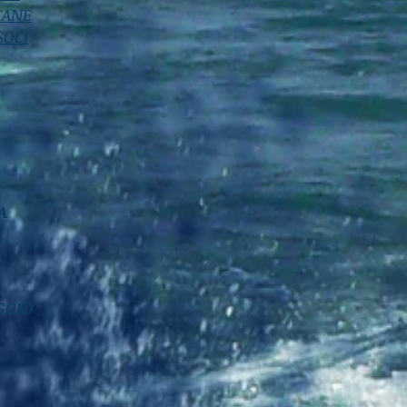
 CANE
SOCI
A
O
GGIO