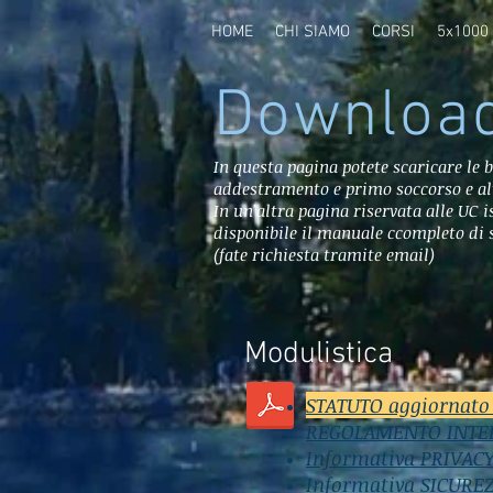
HOME
CHI SIAMO
CORSI
5x1000
Downloa
In questa pagina potete scaricare le b
addestramento e primo soccorso e al
In un'altra pagina riservata alle UC is
disponibile il manuale ccompleto di 
(fate richiesta tramite email)
Modulistica
STATUTO aggiornato
REGOLAMENTO INT
Informativa PRIVAC
Informativa SICURE