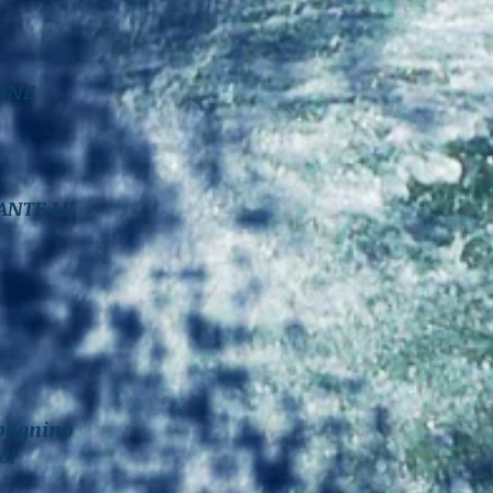
CANE
ANTE LE
bagnino
ol