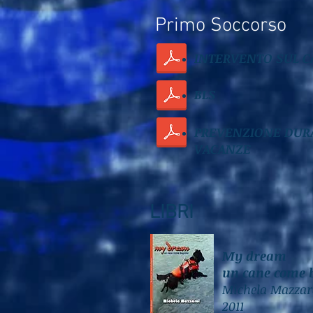
Primo Soccorso
INTERVENTO SUL 
BLS
PREVENZIONE DUR
VACANZE
LIBRI
My dream
un cane come 
Michela Mazzar
2011