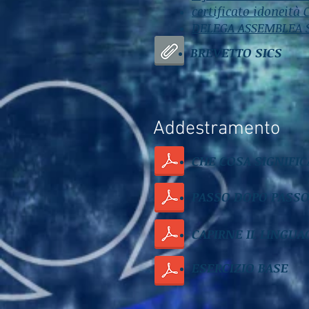
certificato idoneità
DELEGA ASSEMBLEA 
BREVETTO SICS
Addestramento
CHE COSA SIGNIFIC
PASSO DOPO PASS
CAPIRNE IL LINGUA
ESERCIZIO BASE