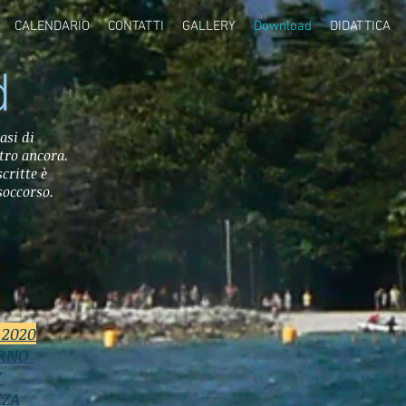
CALENDARIO
CONTATTI
GALLERY
Download
DIDATTICA
d
asi di
tro ancora.
critte è
soccorso.
 2020
ERNO
Y
ZZA